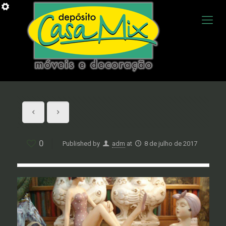
0
Published by
adm
at
8 de julho de 2017