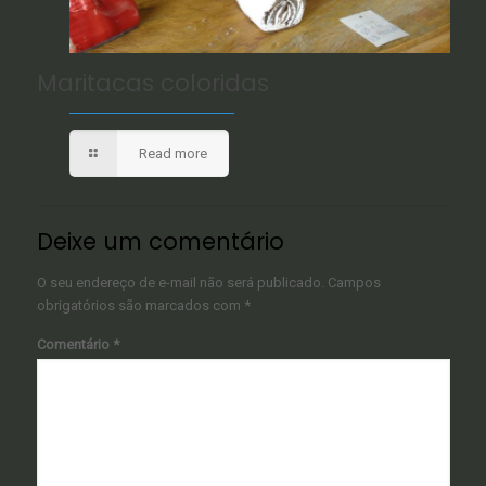
Maritacas coloridas
Read more
Deixe um comentário
O seu endereço de e-mail não será publicado.
Campos
obrigatórios são marcados com
*
Comentário
*