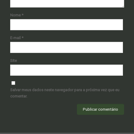
Nome
*
E-mail
*
Site
Salvar meus dados neste navegador para a próxima vez que eu
comentar.