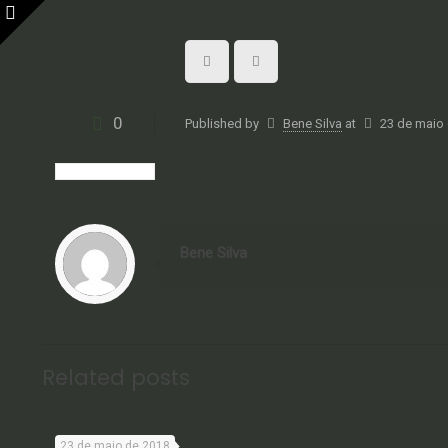
0
Published by
Bene Silva
at
23 de maio
Bene Silva
Related posts
Untitled_7
23 de maio de 2018