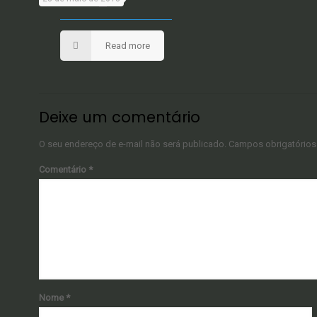
Read more
Deixe um comentário
O seu endereço de e-mail não será publicado.
Campos obrigatório
Comentário
*
Nome
*