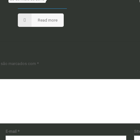
Read more
s são marcados com
*
E-mail
*
Sit