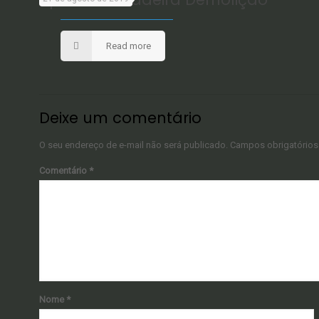
Read more
Deixe um comentário
O seu endereço de e-mail não será publicado.
Campos obrigatório
Comentário
*
Nome
*