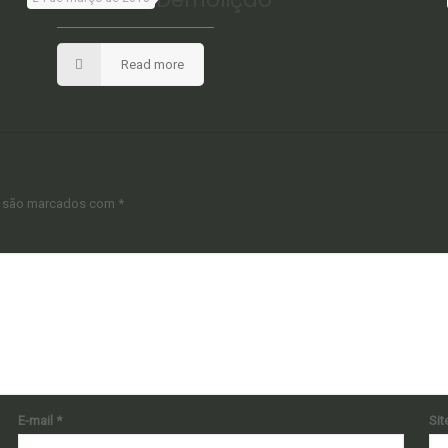
Read more
s são marcados com
*
E-mail
*
Sit