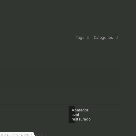
Tags
Categories
Aparador
azul
restaurado
Aparador azul
8 de julho de 2017