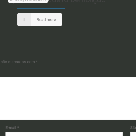
Read more
s são marcados com
*
E-mail
*
Sit