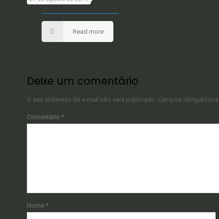
Read more
Deixe um comentário
O seu endereço de e-mail não será publicado.
Campos obrigatório
Comentário
*
Nome
*