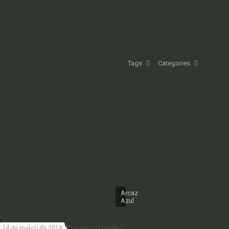
Tags
Categories
Arcaz
Azul
Madeira de Demolição
24 de março de 2018